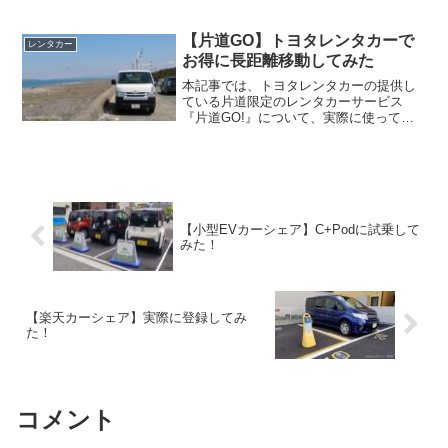
もしろレンタカー』を紹介します。おも
しろレンタカーとはおもしろレンタカー
とは、スポーツカー・オープンカー専門
【片道GO】トヨタレンタカーで
レンタカー
のレンタカーショップで...
お得に長距離移動してみた
本記事では、トヨタレンタカーの提供し
ている片道限定のレンタカーサービス
『片道GO!』について、実際に使ってみ
た感想とあわせて紹介していきます。使
い勝手は、一般的なレンタカーと同様。
条件が合えば、お得に移動ができちゃい
ます！「片道GO！」とは...
【小型EVカーシェア】C+Podに試乗して
みた！
【楽天カーシェア】実際に登録してみ
た！
コメント