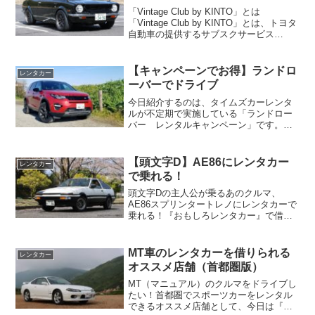
「Vintage Club by KINTO」とは
「Vintage Club by KINTO」とは、トヨタ
自動車の提供するサブスクサービス
「KINTO」が提供する、旧車を楽しむた
めのコミュニティです。「旧車をもっと
気軽にもっと身近に」をテ...
【キャンペーンでお得】ランドロ
レンタカー
ーバーでドライブ
今日紹介するのは、タイムズカーレンタ
ルが不定期で実施している「ランドロー
バー レンタルキャンペーン」です。定
価で借りると数万円するような、ランド
ローバーの高級車たち。でも、キャンペ
ーン経由で予約すると数千円～１万円代
【頭文字D】AE86にレンタカー
レンタカー
で利用できてしまうのです...
で乗れる！
頭文字Dの主人公が乗るあのクルマ、
AE86スプリンタートレノにレンタカーで
乗れる！『おもしろレンタカー』で借り
て、実際に載ってきました！
MT車のレンタカーを借りられる
レンタカー
オススメ店舗（首都圏版）
MT（マニュアル）のクルマをドライブし
たい！首都圏でスポーツカーをレンタル
できるオススメ店舗として、今日は『お