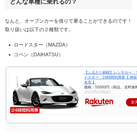
どんな車種に乗れるの？
なんと、オープンカーを借りて乗ることができるのです！
取り扱いは以下の２種類です。
ロードスター（MAZDA）
コペン（DAIHATSU）
【ふるさと納税】レンタカー 
ドスター 24時間利用券【 神奈
名市 】
価格：55000円（税込、送料無料
(2022/5/13時点)
楽