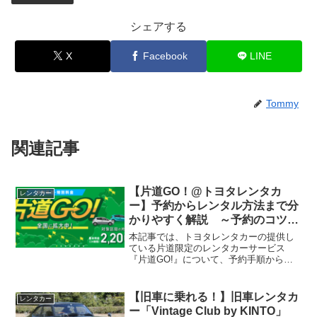
シェアする
X
Facebook
LINE
Tommy
関連記事
【片道GO！@トヨタレンタカ
レンタカー
ー】予約からレンタル方法まで分
かりやすく解説 ～予約のコツも
紹介！～
本記事では、トヨタレンタカーの提供し
ている片道限定のレンタカーサービス
『片道GO!』について、予約手順から実
際の貸出手続き、そして使ってみた感想
を紹介していきます。使い勝手は、一般
的なレンタカーと同様。条件が合えば、
【旧車に乗れる！】旧車レンタカ
レンタカー
お得に移動ができちゃいま...
ー「Vintage Club by KINTO」