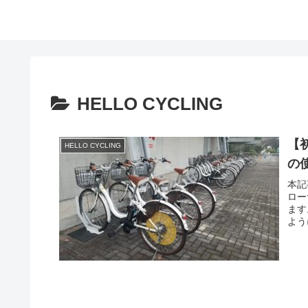
HELLO CYCLING
【
HELLO CYCLING
の
本記
ロー
ます
よう